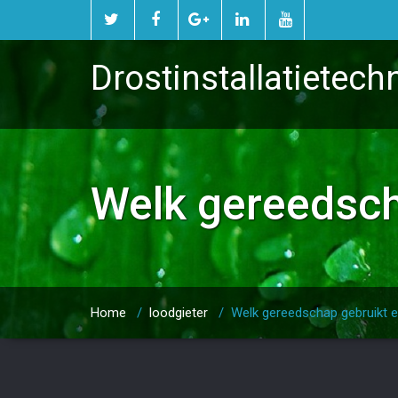
Drostinstallatietech
Welk gereedsch
Home
/
loodgieter
/
Welk gereedschap gebruikt e