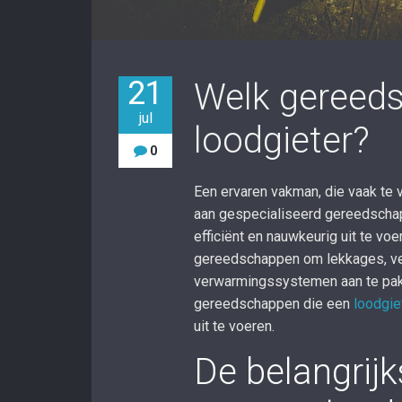
21
Welk gereeds
jul
loodgieter?
0
Een ervaren vakman, die vaak te v
aan gespecialiseerd gereedschap
efficiënt en nauwkeurig uit te vo
gereedschappen om lekkages, ve
verwarmingssystemen aan te pakk
gereedschappen die een
loodgiet
uit te voeren.
De belangrij