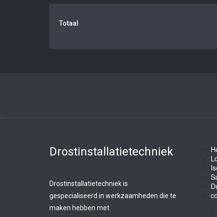
Totaal
H
Drostinstallatietechniek
L
Is
Sa
Drostinstallatietechniek is
D
co
gespecialiseerd in werkzaamheden die te
maken hebben met