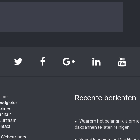
ome
Recente berichten
oodgieter
olatie
nitair
uurzaam
Waarom het belangrijk is om je
ntact
dakpannen te laten reinigen
Webpartners
Spoed loodgieter in Den Haag 