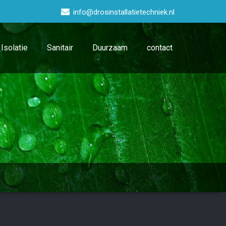
info@drosinstallatietechniek.nl
Isolatie
Sanitair
Duurzaam
contact