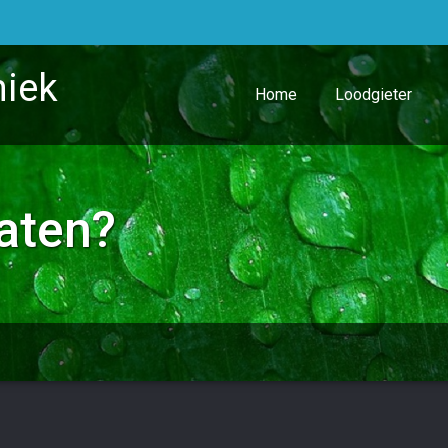
niek
Home
Loodgieter
laten?