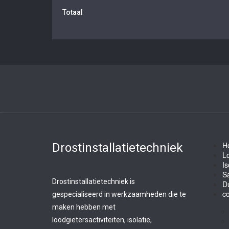
Totaal
H
Drostinstallatietechniek
L
Is
Sa
Drostinstallatietechniek is
D
co
gespecialiseerd in werkzaamheden die te
maken hebben met
loodgietersactiviteiten, isolatie,