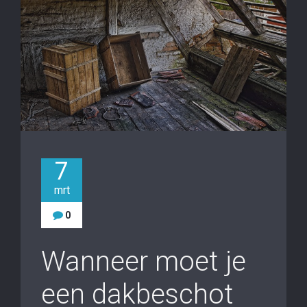
7
mrt
0
Wanneer moet je
een dakbeschot