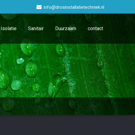
info@drosinstallatietechniek.nl
Isolatie
Sanitair
Duurzaam
contact