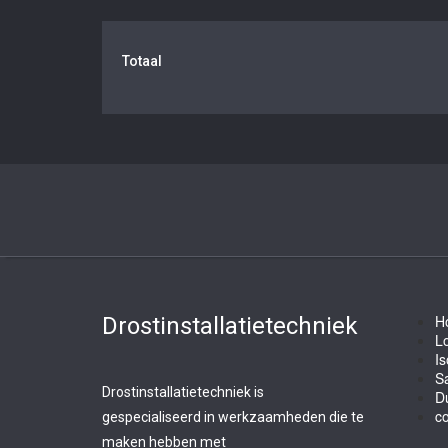
Totaal
H
Drostinstallatietechniek
L
Is
Sa
Drostinstallatietechniek is
D
co
gespecialiseerd in werkzaamheden die te
maken hebben met