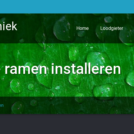
niek
Home
Loodgieter
 ramen installeren
en