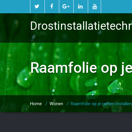
Drostinstallatietech
Raamfolie op je
Home
/
Wonen
/
Raamfolie op je ramen installer