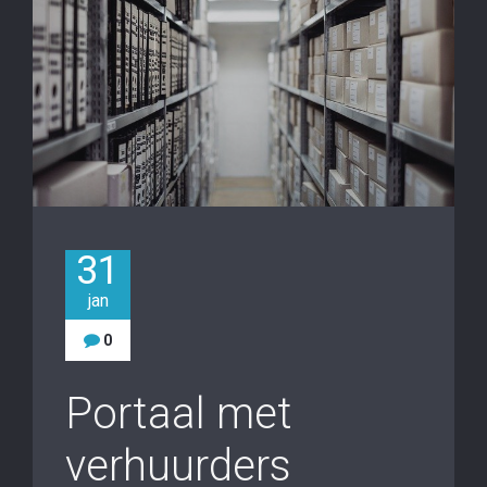
31
jan
0
Portaal met
verhuurders