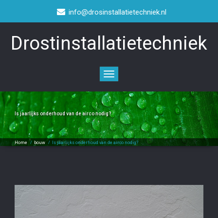
info@drosinstallatietechniek.nl
Drostinstallatietechniek
Toggle
navigation
Is jaarlijks onderhoud van de airco nodig?
Home
/
bouw
/
Is jaarlijks onderhoud van de airco nodig?