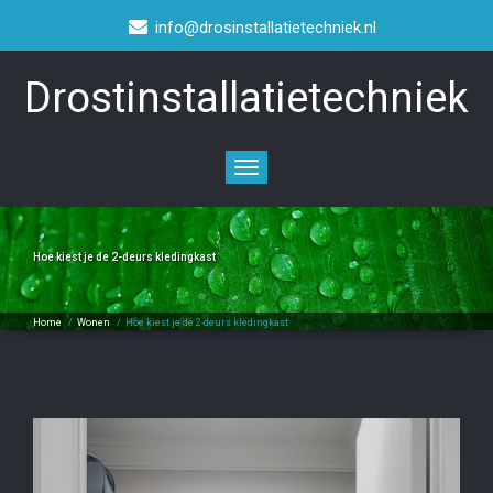
info@drosinstallatietechniek.nl
Drostinstallatietechniek
Toggle
navigation
Hoe kiest je de 2-deurs kledingkast
Home
/
Wonen
/
Hoe kiest je de 2-deurs kledingkast