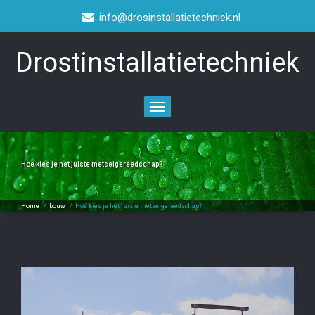
info@drosinstallatietechniek.nl
Drostinstallatietechniek
Toggle
navigation
Hoe kies je het juiste metselgereedschap?
Home
/
bouw
/
Hoe kies je het juiste metselgereedschap?