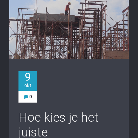
9
okt
0
Hoe kies je het
juiste