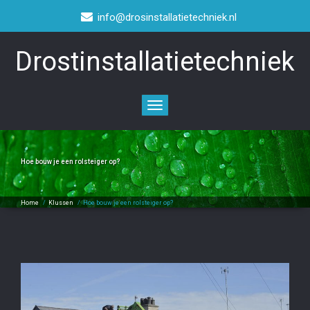
info@drosinstallatietechniek.nl
Drostinstallatietechniek
Toggle
navigation
Hoe bouw je een rolsteiger op?
Home
/
Klussen
/
Hoe bouw je een rolsteiger op?