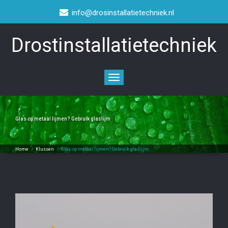
info@drosinstallatietechniek.nl
Drostinstallatietechniek
Toggle
navigation
Glas op metaal lijmen? Gebruik glaslijm
Home
/
Klussen
/
Glas op metaal lijmen? Gebruik glaslijm