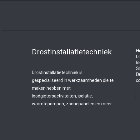
H
Drostinstallatietechniek
L
Is
Sa
Drostinstallatietechniek is
D
co
gespecialiseerd in werkzaamheden die te
maken hebben met
loodgietersactiviteiten, isolatie,
warmtepompen, zonnepanelen en meer.