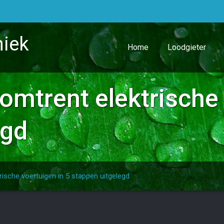
niek
Home
Loodgieter
omtrent elektrische 
egd
rische voertuigen in 5 stappen uitgelegd