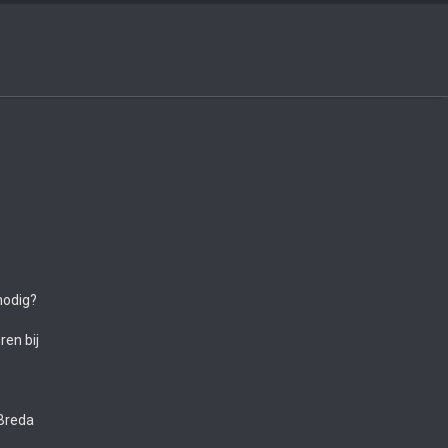
nodig?
en bij
 Breda