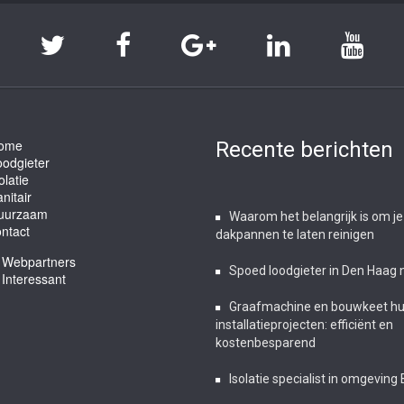
ome
Recente berichten
oodgieter
olatie
nitair
uurzaam
Waarom het belangrijk is om je
ntact
dakpannen te laten reinigen
Webpartners
Spoed loodgieter in Den Haag 
Interessant
Graafmachine en bouwkeet hur
installatieprojecten: efficiënt en
kostenbesparend
Isolatie specialist in omgeving