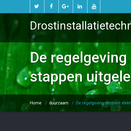
Drostinstallatietech
De regelgeving 
stappen uitgel
Home
/
duurzaam
/
De regelgeving omtrent elekt