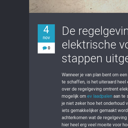
4
De regelgevi
nov
elektrische v
0
stappen uitg
Wanneer je van plan bent om een 
te schaffen, is het uiteraard hee
over de regelgeving omtrent elek
mogelijk om
ev laadpalen
aan te 
je niet zeker hoe het onderhoud 
iets gemakkelijker gemaakt worde
achterkomen wat de regelgeving o
hier heel erg veel moeite voor ho