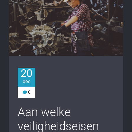
20
dec
0
Aan welke
veiligheidseisen