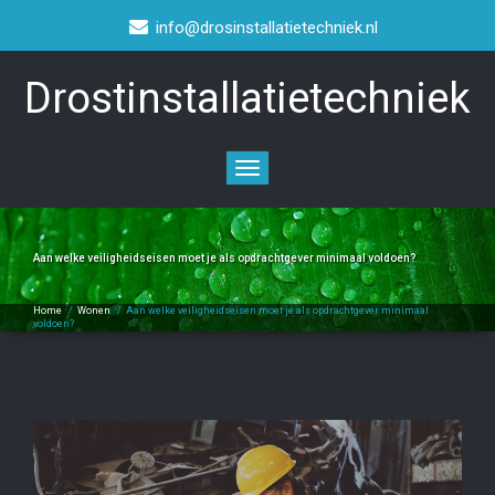
info@drosinstallatietechniek.nl
Drostinstallatietechniek
Toggle
navigation
Aan welke veiligheidseisen moet je als opdrachtgever minimaal voldoen?
Home
/
Wonen
/
Aan welke veiligheidseisen moet je als opdrachtgever minimaal
voldoen?