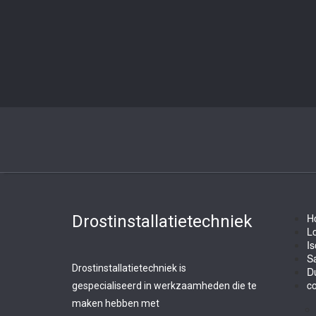
H
Drostinstallatietechniek
L
Is
Sa
Drostinstallatietechniek is
D
co
gespecialiseerd in werkzaamheden die te
maken hebben met